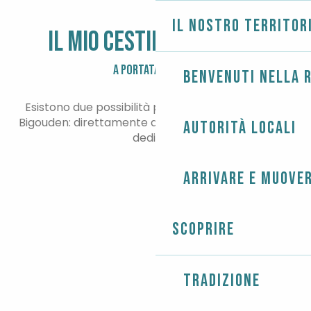
Il nostro territor
IL MIO CESTINO BIGOUDEN
A PORTATA DI MANO
Benvenuti nella r
Esistono due possibilità per acquistare i prodotti
Bigouden: direttamente dai produttori o nei negozi
Autorità locali
dedicati.
Arrivare e muover
PRODUTTORI
NEGOZI DI PRODOTTI LOCALI
Scoprire
Tradizione