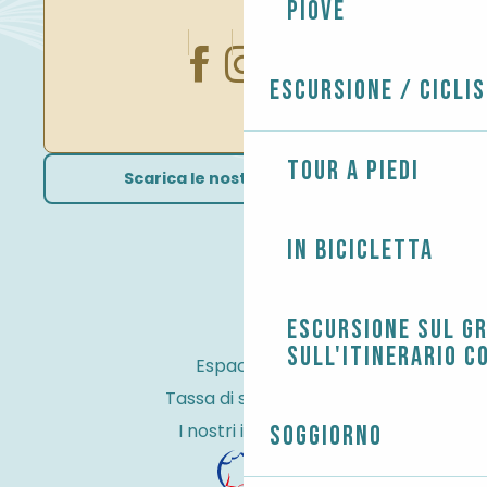
Piove
Escursione / Cicli
Tour a piedi
Scarica le nostre brochure
In bicicletta
Escursione sul G
sull'itinerario c
Espace Pro
Tassa di soggiorno
I nostri impegni
Soggiorno