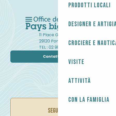
Prodotti locali
Designer e artigi
11 Place Gambetta
29120 Pont-l'Abbé
Crociere e nautic
TEL : 02 98 82 37 99
Contattateci
Visite
Attività
Con la famiglia
SEGUITECI