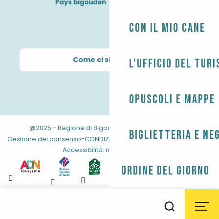
Con il mio cane
Come ci si arriva?
L'Ufficio del Tur
Opuscoli e mappe
@2025 - Regione di Bigouden
-
-
Informazioni legali
Biglietteria e ne
-
-
-
Gestione del consenso
CONDIZIONI GENERALI
Mappa del sito
Accessibilità: non conforme
Ordine del giorno
Aller
au
Il tempo
Maree
Webcam
Ricerca
contenu