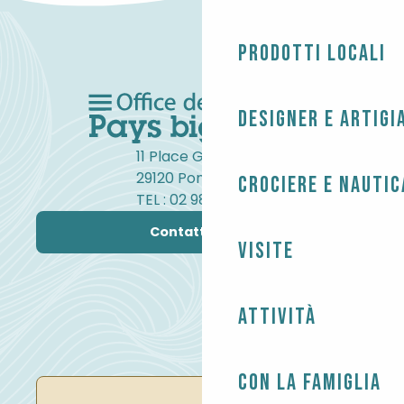
Prodotti locali
Designer e artigi
11 Place Gambetta
29120 Pont-l'Abbé
Crociere e nautic
TEL : 02 98 82 37 99
Contattateci
Visite
Attività
Con la famiglia