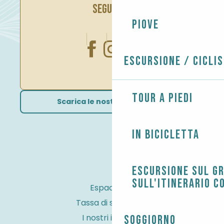
SEGUITECI
Piove
Escursione / Cicli
Tour a piedi
Scarica le nostre brochure
In bicicletta
Escursione sul G
sull'itinerario c
Espace Pro
Tassa di soggiorno
I nostri impegni
Soggiorno