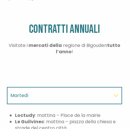
CONTRATTI ANNUALI
Visitate i
mercati della
regione di Bigouden
tutto
l’anno
!
Martedì
Mercoledì
Loctudy
: mattina – Place de la mairie
Le Guilvinec
: mattina – piazza della chiesa e
strade del centro città
Giovedì