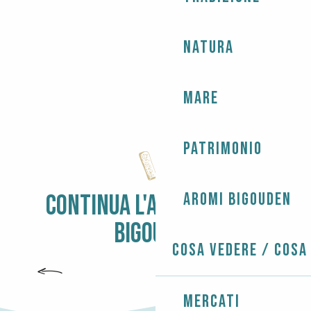
Natura
Mare
Patrimonio
Aromi Bigouden
CONTINUA L'AVVENTURA DI
BIGOUDEN
Cosa vedere / Cosa
PLOBANNALEC-LESCONIL
Mercati