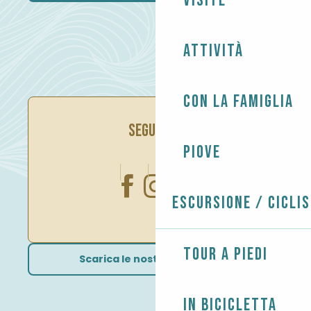
Visite
Attività
Con la famiglia
SEGUITECI
Piove
Escursione / Cicli
Tour a piedi
Scarica le nostre brochure
In bicicletta