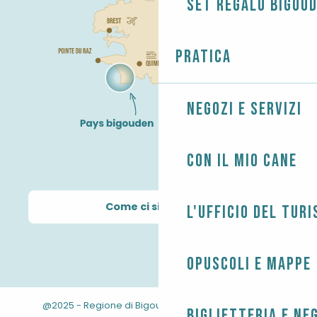
Set regalo Bigou
Pratica
Negozi e servizi
Con il mio cane
Come ci si arriva?
L'Ufficio del Tur
Opuscoli e mappe
@2025 - Regione di Bigouden
-
-
Informazioni legali
Biglietteria e ne