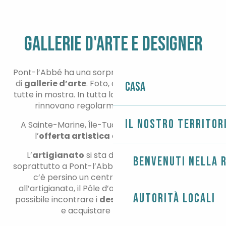
GALLERIE D'ARTE E DESIGNER
Pont-l’Abbé ha una sorprendente concentrazione
di
gallerie d’arte
. Foto, dipinti e altre opere sono
Casa
tutte in mostra. In tutta la zona, le
sale espositive
rinnovano regolarmente la loro offerta.
Il nostro territor
A Sainte-Marine, Île-Tudy, Léchiagat e Lesconil,
l’
offerta artistica
è davvero dinamica.
L’
artigianato
si sta diffondendo nei negozi,
Benvenuti nella r
soprattutto a Pont-l’Abbé. A Saint-Jean-Trolimon
c’è persino un centro dedicato all’arte e
all’artigianato, il Pôle d’art et d’artisanat, dove è
Autorità locali
possibile incontrare i
designer
nei loro laboratori
e acquistare le loro opere.