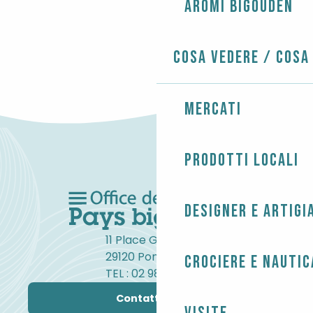
PIOVE
Aromi Bigouden
Cosa vedere / Cosa
Mercati
Prodotti locali
Designer e artigi
11 Place Gambetta
29120 Pont-l'Abbé
Crociere e nautic
TEL : 02 98 82 37 99
Contattateci