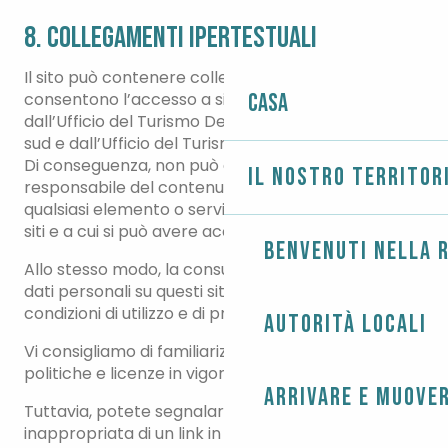
8. Collegamenti ipertestuali
Il sito può contenere collegamenti ipertestuali che
consentono l’accesso a siti non pubblicati
Casa
dall’Ufficio del Turismo Destination Pays bigouden
sud e dall’Ufficio del Turismo Haut Pays bigouden.
Di conseguenza, non può essere ritenuta
Il nostro territor
responsabile del contenuto di questi siti o di
qualsiasi elemento o servizio presentato su questi
siti e a cui si può avere accesso in questo modo.
Benvenuti nella r
Allo stesso modo, la consultazione e la raccolta di
dati personali su questi siti sono soggette alle
condizioni di utilizzo e di protezione degli stessi.
Autorità locali
Vi consigliamo di familiarizzare con le varie
politiche e licenze in vigore su questi siti.
Arrivare e muover
Tuttavia, potete segnalarci la natura
inappropriata di un link in modo che possiamo