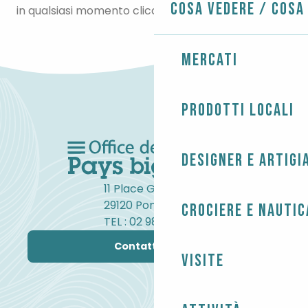
Cosa vedere / Cosa
in qualsiasi momento cliccando qui.
Mercati
Prodotti locali
Designer e artigi
11 Place Gambetta
29120 Pont-l'Abbé
Crociere e nautic
TEL : 02 98 82 37 99
Contattateci
Visite