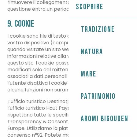
rimuovere il collegamento ipertestuale in
Scoprire
questione entro un periodo di tempo ragionevole.
9. Cookie
Tradizione
I cookie sono file di testo che vengono installati sul
vostro dispositivo (computer, cellulare, tablet)
quando visitate un sito web. Registrano le
Natura
informazioni relative alla vostra navigazione su
questo sito. I cookie possono essere visualizzati o
modificati solo dal mittente. In nessun caso sono
Mare
associati a dati personali. Per motivi tecnici, se
l’utente disattiva i cookie nel proprio browser,
alcune funzioni non saranno accessibili.
Patrimonio
L’ufficio turistico Destination Pays bigouden sud e
l’ufficio turistico Haut Pays bigouden partecipano e
rispettano tutte le specifiche e le politiche del
Aromi Bigouden
Transparency & Consent Framework di IAB
Europe. Utilizziamo la piattaforma di gestione del
consenso n°92. Potete modificare le vostre scelte