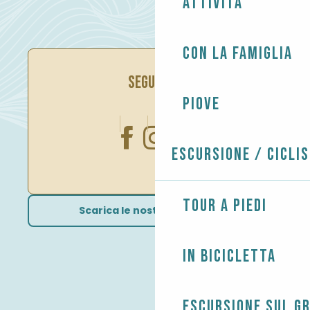
Attività
Con la famiglia
SEGUITECI
Piove
Escursione / Cicli
Tour a piedi
Scarica le nostre brochure
In bicicletta
Escursione sul G