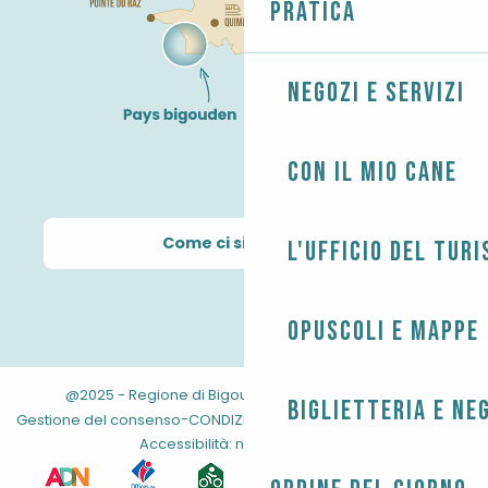
Pratica
Negozi e servizi
Con il mio cane
Come ci si arriva?
L'Ufficio del Tur
Opuscoli e mappe
@2025 - Regione di Bigouden
-
-
Informazioni legali
Biglietteria e ne
-
-
-
Gestione del consenso
CONDIZIONI GENERALI
Mappa del sito
Accessibilità: non conforme