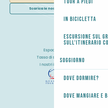
Tour a piedi
Scarica le nostre brochure
In bicicletta
Escursione sul G
sull'itinerario c
Espace Pro
Tassa di soggiorno
Soggiorno
I nostri impegni
Dove dormire?
Dove mangiare e 