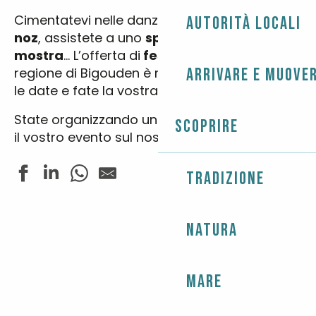
Cimentatevi nelle danze bretoni a
un fest-
Autorità locali
noz
, assistete a uno
spettacolo
o a una
mostra
… L’offerta di
festival
ed
eventi
nella
regione di Bigouden è molto ampia: inserite
Arrivare e muover
le date e fate la vostra scelta!
State organizzando un
evento
? Pubblicizzate
Scoprire
il vostro evento sul nostro sito
cliccando qui.
Tradizione
Tournoi de Mölkky en doublette
Natura
Fête du Sport - Tournoi de football adultes
Yachting - Grandes Régates de l'Île-Tudy-Loctudy - R
Pardon de St Demet
Concert - Blue Moon
Mare
Dédicace de Dylan Heskin
Fête de la Langoustine