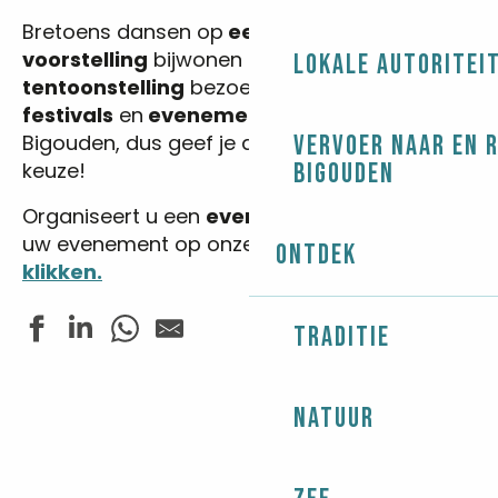
Bretoens dansen op
een fest-noz
, een
voorstelling
bijwonen of een
Lokale autoritei
tentoonstelling
bezoeken… Er zijn tal van
festivals
en
evenementen
in de regio
Bigouden, dus geef je data op en maak je
Vervoer naar en 
keuze!
Bigouden
Organiseert u een
evenement
? Adverteer
uw evenement op onze website
door hier te
Ontdek
klikken.
Traditie
Balade contée - Le patrimoine de Sainte-Marine
Natuur
Cirque Zavatta
Les rendez-vous nature - Balade chantée dans les boi
Fête de la pétanque
Les Estivales de Tunvezh - Musique classique