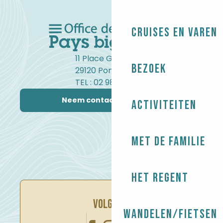
Cruises en varen
11 Place Gambetta
Bezoek
29120 Pont-l'Abbé
TEL : 02 98 82 37 99
Neem contact met ons op
Activiteiten
Met de familie
Het regent
VOLG ONS
Wandelen/Fietsen