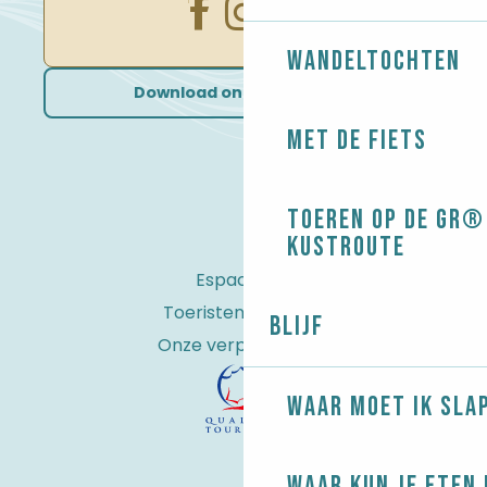
Wandeltochten
Download onze brochures
Met de fiets
Toeren op de GR® 
kustroute
Espace Pro
Toeristenbelasting
Blijf
Onze verplichtingen
Waar moet ik sla
Waar kun je eten 