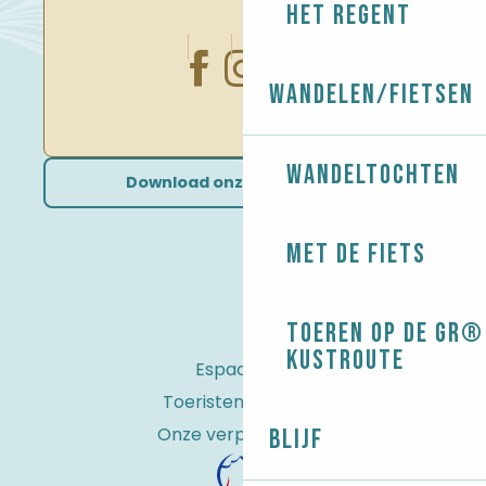
Het regent
Wandelen/Fietsen
Wandeltochten
Download onze brochures
Met de fiets
Toeren op de GR® 
kustroute
Espace Pro
Toeristenbelasting
Onze verplichtingen
Blijf