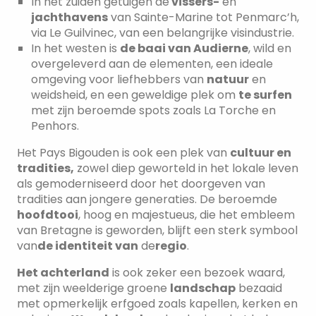
In het zuiden getuigen de
vissers-
en
jachthavens
van Sainte-Marine tot Penmarc’h,
via Le Guilvinec, van een belangrijke visindustrie.
In het westen is
de baai van Audierne
, wild en
overgeleverd aan de elementen, een ideale
omgeving voor liefhebbers van
natuur
en
weidsheid, en een geweldige plek om
te surfen
met zijn beroemde spots zoals La Torche en
Penhors.
Het Pays Bigouden is ook een plek van
cultuur en
tradities,
zowel diep geworteld in het lokale leven
als gemoderniseerd door het doorgeven van
tradities aan jongere generaties. De beroemde
hoofdtooi
, hoog en majestueus, die het embleem
van Bretagne is geworden, blijft een sterk symbool
van
de identiteit van
de
regio
.
Het achterland
is ook zeker een bezoek waard,
met zijn weelderige groene
landschap
bezaaid
met opmerkelijk erfgoed zoals kapellen, kerken en