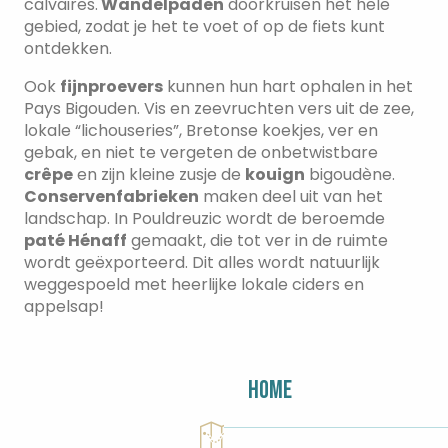
calvaires.
Wandelpaden
doorkruisen het hele
gebied, zodat je het te voet of op de fiets kunt
ontdekken.
Ook
fijnproevers
kunnen hun hart ophalen in het
Pays Bigouden. Vis en zeevruchten vers uit de zee,
lokale “lichouseries”, Bretonse koekjes, ver en
gebak, en niet te vergeten de onbetwistbare
crêpe
en zijn kleine zusje de
kouign
bigoudène.
Conservenfabrieken
maken deel uit van het
landschap. In Pouldreuzic wordt de beroemde
paté Hénaff
gemaakt, die tot ver in de ruimte
wordt geëxporteerd. Dit alles wordt natuurlijk
weggespoeld met heerlijke lokale ciders en
appelsap!
Home