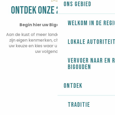
Ons gebied
ONTDEK ONZE 22 GEMEENTEN
Welkom in de regi
Begin hier uw Bigouden-avontuur!
Aan de kust of meer landelijk, elke gemeente heeft
zijn eigen kenmerken, charme en troeven. Maak
Lokale autoritei
uw keuze en kies waar u uw koffers neerzet voor
uw volgende vakantie.
Vervoer naar en 
Bigouden
Ontdek
Traditie