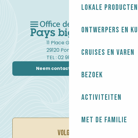
Lokale producten
Ontwerpers en ku
11 Place Gambetta
29120 Pont-l'Abbé
Cruises en varen
TEL : 02 98 82 37 99
Neem contact met ons op
Bezoek
Activiteiten
Met de familie
VOLG ONS