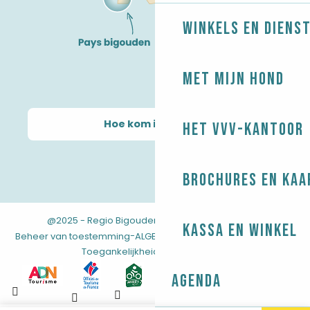
Winkels en diens
Met mijn hond
Hoe kom ik daar?
Het VVV-kantoor
Brochures en kaa
@2025 - Regio Bigouden
-
-
Juridische informatie
Kassa en winkel
-
-
-
Beheer van toestemming
ALGEMENE VOORWAARDEN
Kaart
Toegankelijkheid: niet conform
Agenda