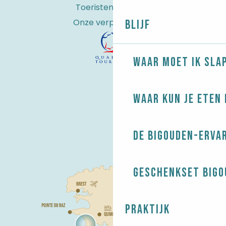
Toeristenbelasting
Onze verplichtingen
Blijf
Waar moet ik sla
Waar kun je eten 
De Bigouden-erva
Geschenkset Bigo
Praktijk