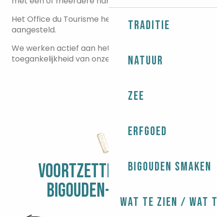
met een of meerdere handicaps te ontvangen.
Het Office du Tourisme heeft een Disability Officer
Traditie
aangesteld.
We werken actief aan het verbeteren van de
toegankelijkheid van onze publicaties en website.
Natuur
Zee
Erfgoed
Bigouden smaken
VOORTZETTING VAN HET
BIGOUDEN-AVONTUUR
Wat te zien / Wat 