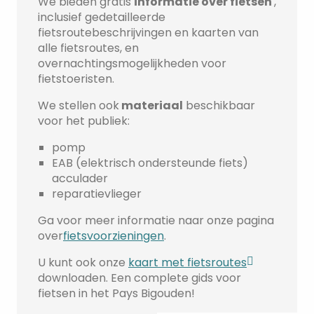
We bieden gratis
informatie over fietsen
,
inclusief gedetailleerde
fietsroutebeschrijvingen en kaarten van
alle fietsroutes, en
overnachtingsmogelijkheden voor
fietstoeristen.
We stellen ook
materiaal
beschikbaar
voor het publiek:
pomp
EAB (elektrisch ondersteunde fiets)
acculader
reparatievlieger
Ga voor meer informatie naar onze pagina
over
fietsvoorzieningen
.
U kunt ook onze
kaart met fietsroutes
downloaden. Een complete gids voor
fietsen in het Pays Bigouden!