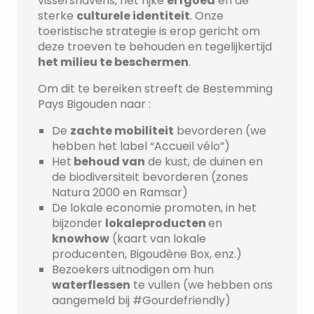
vissershavens, het rijke
erfgoed
en de
sterke
culturele identiteit
. Onze
toeristische strategie is erop gericht om
deze troeven te behouden en tegelijkertijd
het milieu te beschermen
.
Om dit te bereiken streeft de Bestemming
Pays Bigouden naar :
De
zachte mobiliteit
bevorderen (we
hebben het label “Accueil vélo”)
Het
behoud van
de kust, de duinen en
de biodiversiteit bevorderen (zones
Natura 2000 en Ramsar)
De lokale economie promoten, in het
bijzonder
lokale
producten
en
knowhow
(kaart van lokale
producenten, Bigoudène Box, enz.)
Bezoekers uitnodigen om hun
waterflessen
te vullen (we hebben ons
aangemeld bij #Gourdefriendly)