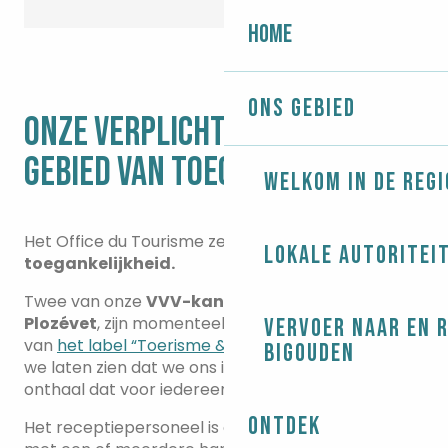
Home
Ons gebied
ONZE VERPLICHTINGEN OP HET
GEBIED VAN TOEGANKELIJKHEID
Welkom in de regi
Het Office du Tourisme zet zich in voor
Lokale autoritei
toegankelijkheid.
Twee van onze
VVV-kantoren
, in
Le Guilvinec
en
Plozévet
, zijn momenteel bezig met het verkrijgen
Vervoer naar en 
van
het label “Toerisme & Handicap”,
waarmee
Bigouden
we laten zien dat we ons inzetten voor een
onthaal dat voor iedereen toegankelijk is.
Ontdek
Het receptiepersoneel is opgeleid om mensen