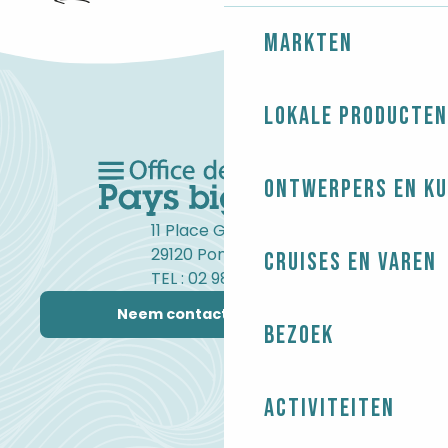
STRUCTUREN MET HET LABEL ACCUEIL VÉLO
Markten
Lokale producten
Ontwerpers en ku
11 Place Gambetta
29120 Pont-l'Abbé
Cruises en varen
TEL : 02 98 82 37 99
Neem contact met ons op
Bezoek
Activiteiten