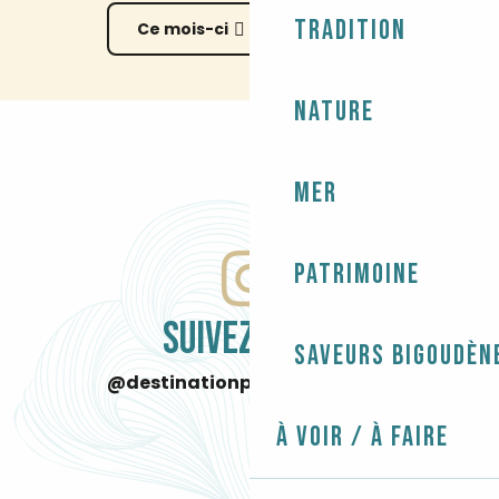
Tradition
Ce mois-ci
Tout l’agenda
Nature
Mer
Patrimoine
SUIVEZ-NOUS
Saveurs bigoudèn
@destinationpaysbigouden
À voir / À faire