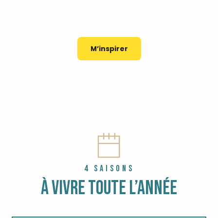
COIFFE ET COSTUME
PORTS DE PÊCHE
UNE NATURE PROTÉGÉE
TOP 8 DES VISITES PATRIMOINE
M’inspirer
4 SAISONS
À VIVRE TOUTE L’ANNÉE