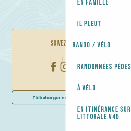
En famille
Il pleut
SUIVEZ-NOUS
Rando / Vélo
Randonnées péde
À vélo
Télécharger nos brochures
En itinérance sur
littorale V45