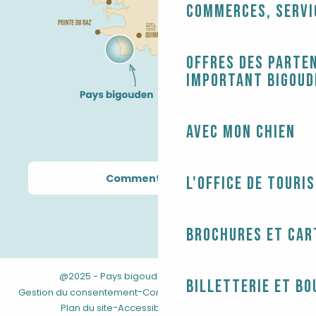
Commerces, servi
Offres des parten
Important Bigoud
Avec mon chien
Comment venir ?
L'Office de touri
Brochures et car
@2025 - Pays bigouden
-
-
Mentions légales
Billetterie et bo
-
-
Gestion du consentement
Conditions générales de vente
-
Plan du site
Accessibilité : non conforme