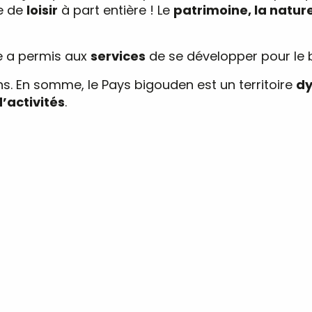
e de
loisir
à part entière ! Le
patrimoine, la natur
e a permis aux
services
de se développer pour le
ns. En somme, le Pays bigouden est un territoire
d
d’activités
.
 LOCAUX
CRÉATEURS ET MÉTIERS 
S ET NAUTISME
EN FAMILLE