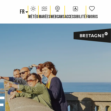
FR
Voir les fav
Météo
Marées
Webcams
Accessibilité
E