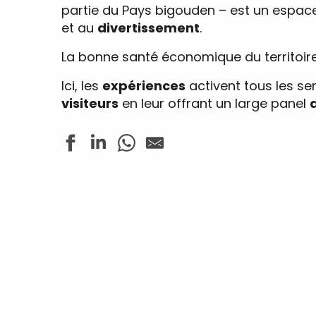
partie du Pays bigouden – est un espac
et au
divertissement
.
La bonne santé économique du territoir
Ici, les
expériences
activent tous les se
visiteurs
en leur offrant un large panel
MARCHÉS
PRODUITS
ACTIVITÉS
CROISIÈRE