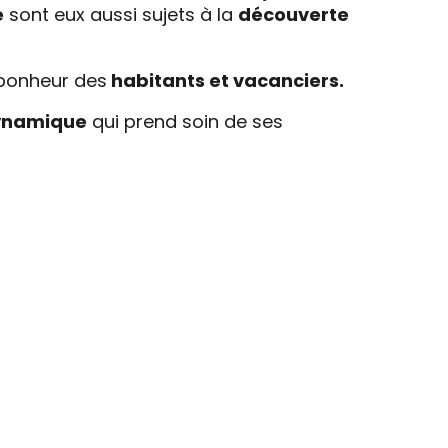
e
sont eux aussi sujets à la
découverte
 bonheur des
habitants et vacanciers.
ynamique
qui prend soin de ses
D’ART
VISITES
IL PLEUT