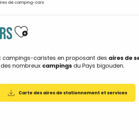
ires de camping-cars
Ajouter aux favoris
ARS
ux campings-caristes en proposant des
aires de s
er des nombreux
campings
du Pays bigouden.
Carte des aires de stationnement et services