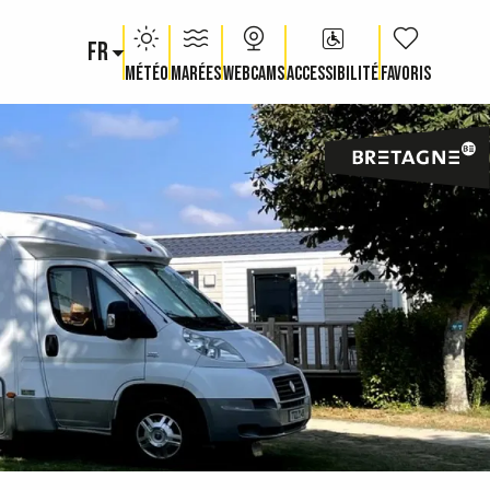
FR
Voir les fav
Météo
Marées
Webcams
Accessibilité