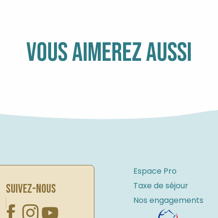
rlaz
ortensias
ir
VOUS AIMEREZ AUSSI
 Torche
Mouettes
lès
Espace Pro
Taxe de séjour
SUIVEZ-NOUS
Nos engagements