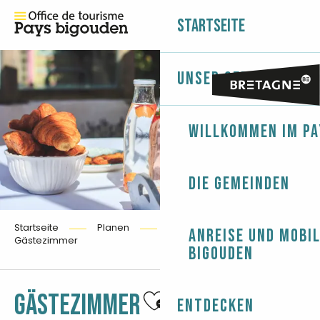
Startseite
Unser Gebiet
Willkommen im Pa
Die Gemeinden
Startseite
Planen
Übernachten
Anreise und Mobil
Gästezimmer
Bigouden
Ajouter aux favori
GÄSTEZIMMER
Entdecken