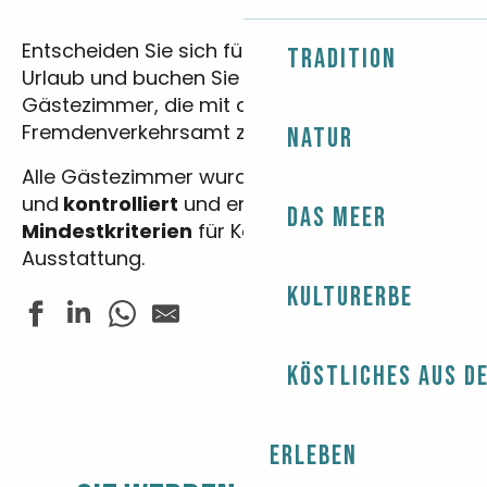
Entscheiden Sie sich für Komfort in Ihrem
Tradition
Urlaub und buchen Sie eines der
Gästezimmer, die mit dem
Fremdenverkehrsamt zusammenarbeiten.
Natur
Alle Gästezimmer wurden von uns
besucht
und
kontrolliert
und entsprechen daher den
Das Meer
Mindestkriterien
für Komfort und
Ausstattung.
Kulturerbe
Köstliches aus d
LE NOURS Anne Marie - TY PORS-CARN
LECLERC Patricia - L'INSTANT DES HÔTES
Clos de Trevannec
LE TRYMEN
Erleben
Aux Chambres de Penfond