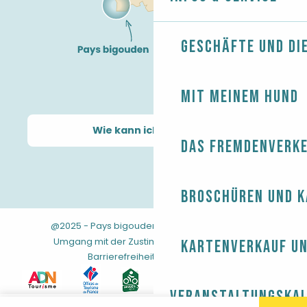
Geschäfte und Di
Mit meinem Hund
Wie kann ich kommen?
Das Fremdenverk
Broschüren und 
@2025 - Pays bigouden
-
-
Rechtliche Hinweise
-
-
-
Umgang mit der Zustimmung
AGB
Sitemap
Kartenverkauf un
Barrierefreiheit: nicht konform
Veranstaltungska
Aller