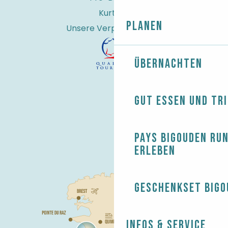
Kurtaxe
Planen
Unsere Verpflichtungen
Übernachten
Gut essen und tr
Pays Bigouden ru
erleben
Geschenkset Bigo
Infos & Service