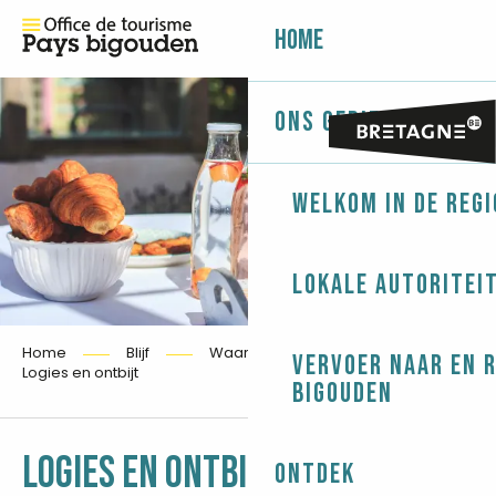
Home
Ons gebied
Welkom in de regi
Lokale autoritei
Home
Blijf
Waar moet ik slapen?
Vervoer naar en 
Logies en ontbijt
Bigouden
Ajouter aux fa
LOGIES EN ONTBIJT
Ontdek