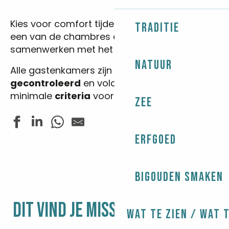
Kies voor comfort tijdens je vakantie door
Traditie
een van de chambres d’hôtes te boeken die
samenwerken met het toeristenbureau.
Natuur
Alle gastenkamers zijn door ons
bezocht
en
gecontroleerd
en voldoen dus aan de
minimale
criteria
voor comfort en uitrusting.
Zee
Erfgoed
CELTINE
THOMAS Michel et Marie-Andrée - La Villa Kernéhan
LES NIDS DE KERHARO
Bigouden smaken
La Gentilhommière - SETHI Ramesh
SEULLIET Eric et Marie - L'Eclose
DIT VIND JE MISSCHIEN OOK LEUK
BALADE A KÉRITY
Wat te zien / Wat 
NICOLE Philippe - Comme à la BreiZHon