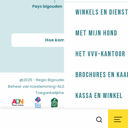
Winkels en diens
Met mijn hond
Hoe kom ik daar?
Het VVV-kantoor
Brochures en kaa
@2025 - Regio Bigouden
-
-
Juridische informatie
-
-
-
Beheer van toestemming
ALGEMENE VOORWAARDEN
Kaart
Toegankelijkheid: niet conform
Kassa en winkel
Aller
Agenda
au
Weer
Getijden
Webcams
Zoek op
contenu