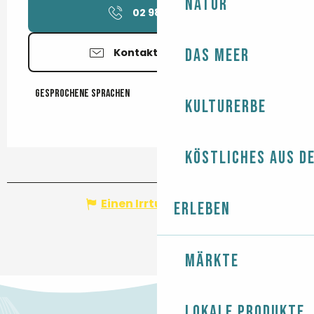
Natur
02 98 51 94
▒▒
Das Meer
Kontaktieren Sie uns
Gesprochene Sprachen
Gesprochene Sprachen
Kulturerbe
Köstliches aus d
Einen Irrtum angeben
Erleben
Märkte
Lokale Produkte