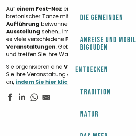
Auf
einem Fest-Noz
ein paar Schritte
bretonischer Tänze mittanzen, einer
Die Gemeinden
Aufführung
beiwohnen oder eine
Ausstellung
sehen… Im Pays bigouden gibt
es viele verschiedene
Feste
Anreise und Mobil
und
Veranstaltungen
. Geben Sie Ihre Daten ein
Bigouden
und treffen Sie Ihre Wahl!
Sie organisieren eine
Veranstaltung
? Melden
Entdecken
Sie Ihre Veranstaltung auf unserer Website
an,
indem Sie hier klicken.
Tradition
Natur
Fête du Sport - Tournoi de beach volley
Concert - Jazz In Loc
Concert - So Gospel Tour 2026
Les rendez-vous nature - Sur la pointe des pieds