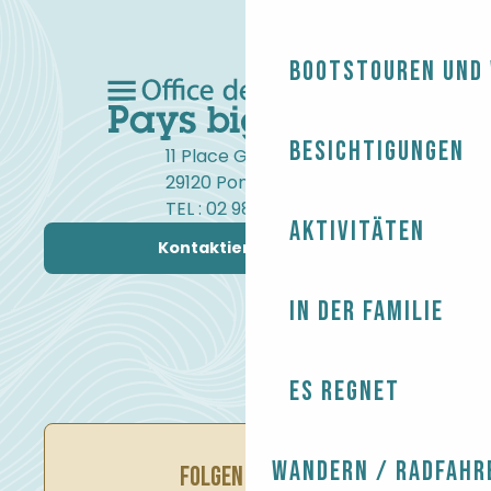
Bootstouren und
Besichtigungen
11 Place Gambetta
29120 Pont-l'Abbé
TEL : 02 98 82 37 99
Aktivitäten
Kontaktieren Sie uns
In der Familie
Es regnet
Wandern / Radfahr
FOLGEN SIE UNS