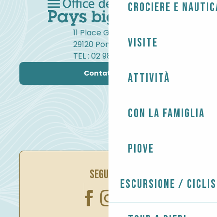
Crociere e nautic
11 Place Gambetta
Visite
29120 Pont-l'Abbé
TEL : 02 98 82 37 99
Contattateci
Attività
Con la famiglia
Piove
SEGUITECI
Escursione / Cicli