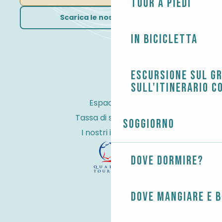
Tour a piedi
Scarica le nostre brochure
In bicicletta
Escursione sul G
sull'itinerario c
Espace Pro
Tassa di soggiorno
Soggiorno
I nostri impegni
Dove dormire?
Dove mangiare e 