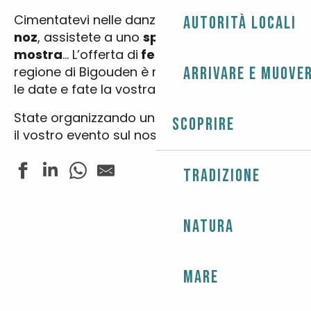
Cimentatevi nelle danze bretoni a
un fest-
Autorità locali
noz
, assistete a uno
spettacolo
o a una
mostra
… L’offerta di
festival
ed
eventi
nella
regione di Bigouden è molto ampia: inserite
Arrivare e muover
le date e fate la vostra scelta!
State organizzando un
evento
? Pubblicizzate
Scoprire
il vostro evento sul nostro sito
cliccando qui.
Tradizione
Dédicace des Soeurs Morizur
Natura
Balade commentée
Fête du Sport - Tournoi de beach volley
Les Folies Estivales - Fest Noz
Brocantes et antiquités
Mare
Concert harpes en chapelle - Trio S.A.M
Concert - So Gospel Tour 2026