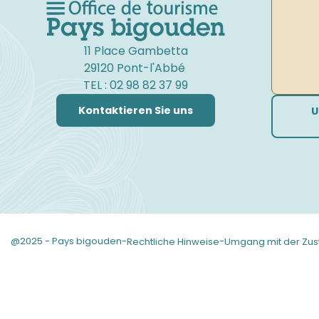
Dédicace de Dylan Heskin
Tournoi de Mölkky en doublette
Concerts chez Cathy
11 Place Gambetta
Fresque collaborative pour petits et grands
Exposition - Naked Object - Mickael MARTIN
29120 Pont-l'Abbé
Expo gravures - Fabrice Béghin
TEL : 02 98 82 37 99
Kontaktieren Sie uns
U
@2025 - Pays bigouden
-
-
Rechtliche Hinweise
Umgang mit der Zu