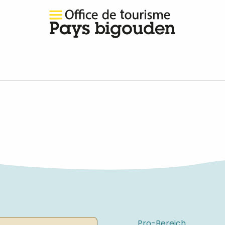
égate des Deux Estuaires
égate des Deux Estuaires
Pro-Bereich