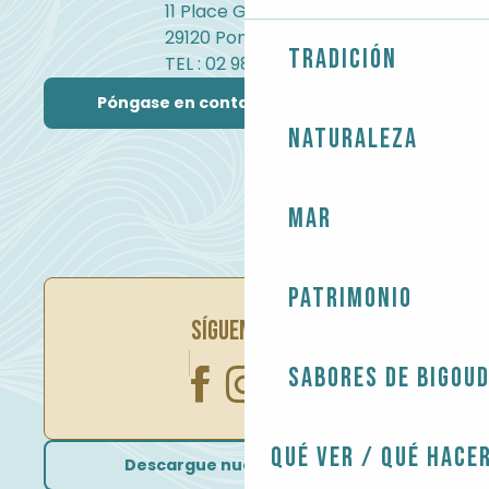
Fête paysanne
11 Place Gambetta
Concerts chez Cathy
29120 Pont-l'Abbé
Cirque Bostok
Tradición
TEL : 02 98 82 37 99
Régate des deux Estuaires
Póngase en contacto con nosotros
Naturaleza
Mar
Patrimonio
SÍGUENOS EN
Sabores de Bigou
Qué ver / Qué hace
Descargue nuestros folletos