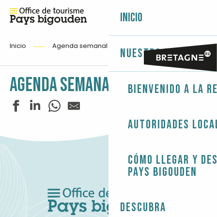
Inicio
Inicio
Agenda semanal
Nuestro territori
AGENDA SEMANAL
Bienvenido a la r
Autoridades loca
Puces de Saint-Fiacre
Expo photo - François Coudriou
Concert - Mojo Diggers
Cómo llegar y de
Fête de la SNSM
Pays Bigouden
Pardon Saint Boscat et Saint Laurent
Les Estivales de Tunvezh - Musique classique
Pardon de Saint-Budoc
Descubra
Fête du Sport