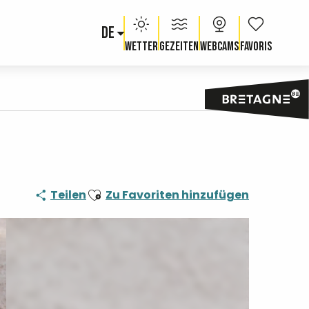
DE
Voir les fav
Wetter
Gezeiten
Webcams
Ajouter aux favoris
Teilen
Zu Favoriten hinzufügen