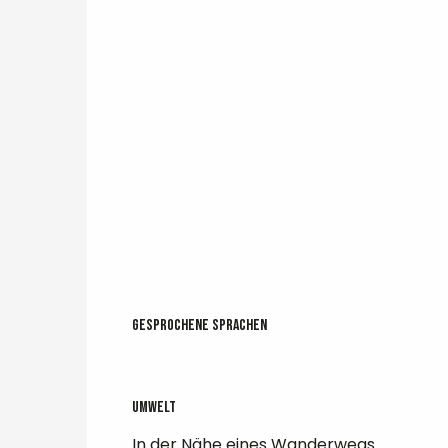
Gesprochene Sprachen
Gesprochene Sprachen
Umwelt
Umwelt
In der Nähe eines Wanderwegs