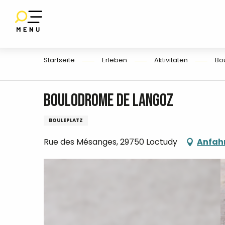
Aller
au
SET
contenu
UF
E
principal
Startseite
Erleben
Aktivitäten
Bo
Boulodrome de Langoz
BOULEPLATZ
Rue des Mésanges, 29750 Loctudy
Anfah