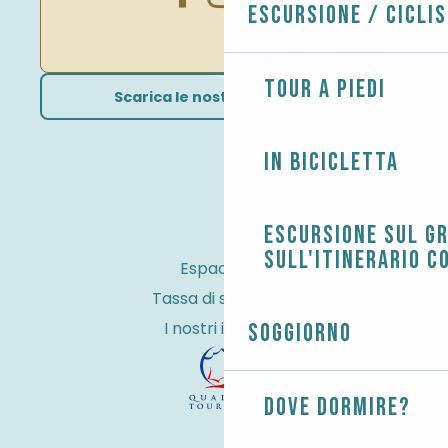
Escursione / Cicli
Tour a piedi
Scarica le nostre brochure
In bicicletta
Escursione sul G
sull'itinerario c
Espace Pro
Tassa di soggiorno
I nostri impegni
Soggiorno
Dove dormire?