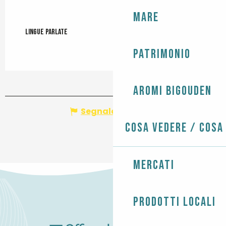
Mare
Lingue parlate
Lingue parlate
Patrimonio
Aromi Bigouden
Segnala un errore
Cosa vedere / Cosa
Mercati
Prodotti locali