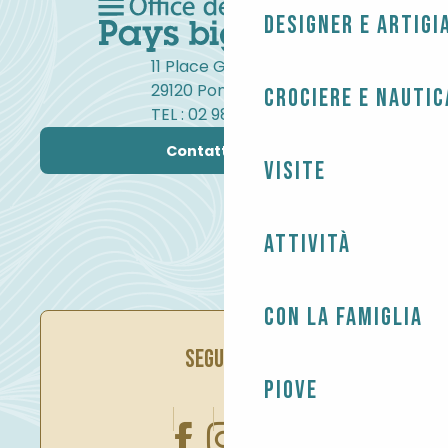
Designer e artigi
11 Place Gambetta
29120 Pont-l'Abbé
Crociere e nautic
TEL : 02 98 82 37 99
Contattateci
Visite
Attività
Con la famiglia
SEGUITECI
Piove