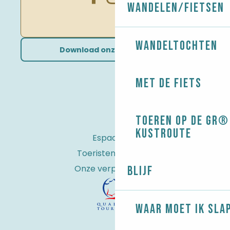
Wandelen/Fietsen
Wandeltochten
Download onze brochures
Met de fiets
Toeren op de GR® 
kustroute
Espace Pro
Toeristenbelasting
Onze verplichtingen
Blijf
Waar moet ik sla