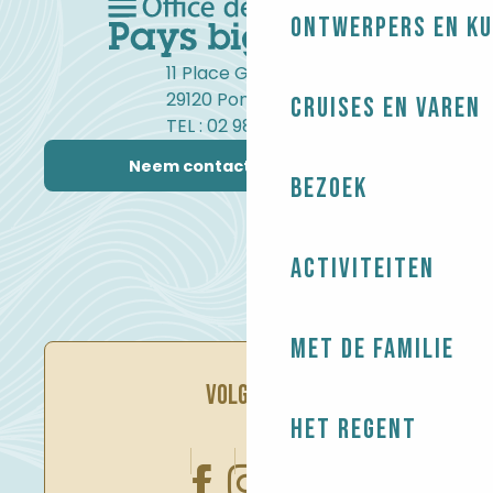
Ontwerpers en ku
11 Place Gambetta
29120 Pont-l'Abbé
Cruises en varen
TEL : 02 98 82 37 99
Neem contact met ons op
Bezoek
Activiteiten
Met de familie
VOLG ONS
Het regent