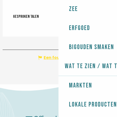
Zee
Gesproken talen
Gesproken talen
Erfgoed
Bigouden smaken
Een fout melden
Wat te zien / Wat 
Markten
Lokale producten