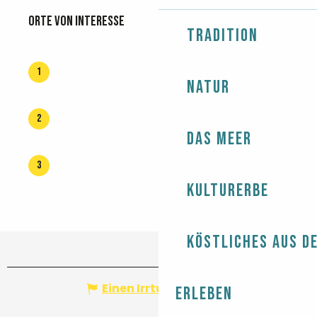
Orte von Interesse
Orte von Interesse
Tradition
1
Natur
2
Das Meer
3
Kulturerbe
Köstliches aus d
Einen Irrtum angeben
Erleben