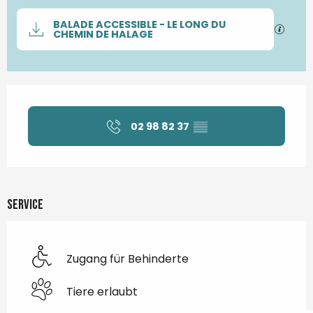
Dokumentation
BALADE ACCESSIBLE - LE LONG DU
Mit G
CHEMIN DE HALAGE
Öffnungszeiten & Kontaktdaten
02 98 82 37
▒▒
Service
Zugang für Behinderte
Tiere erlaubt