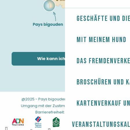
Geschäfte und Di
Mit meinem Hund
Wie kann ich kommen?
Das Fremdenverk
Broschüren und 
@2025 - Pays bigouden
-
-
Rechtliche Hinweise
Kartenverkauf un
-
-
-
Umgang mit der Zustimmung
AGB
Sitemap
Barrierefreiheit: nicht konform
Veranstaltungska