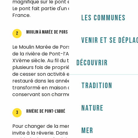
magnifique sur le pont et le donjon du château.
Le pont fait partie d'un des 3 ponts habités de
France.
Les communes
Moulin à marée de Pors Moro
2
Venir et se dépla
Le Moulin Marée de Pors Moro, emblématique
de la rivière de Pont-l’Abbé, a été édifié au
XVème siècle. Au fil du temps, il a changé
Découvrir
plusieurs fois de propriétaire et de nom avant
de cesser son activité en 1931. Complètement
restauré dans les années 1980, il est aujourd'hui
Tradition
transformé en maison d’habitation, tout en
conservant son charme historique.
Nature
Rivière de Pont-l'Abbé
3
Pour changer de la mer, cet environnement
Mer
invite à la rêverie. Dans cette zone