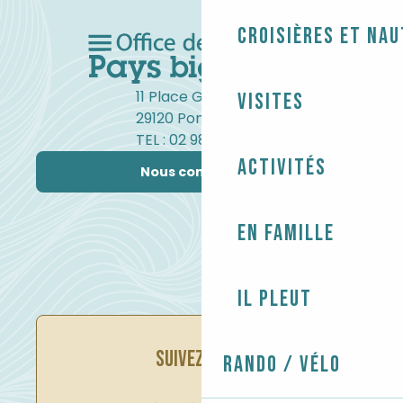
Croisières et na
11 Place Gambetta
Visites
29120 Pont-l'Abbé
TEL : 02 98 82 37 99
Activités
Nous contacter
En famille
Il pleut
SUIVEZ-NOUS
Rando / Vélo