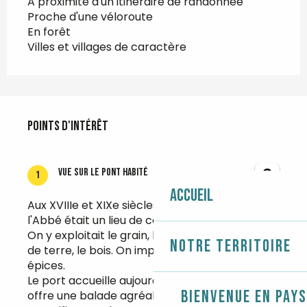
A proximité d'un itinéraire de randonnée
Proche d'une véloroute
En forêt
Villes et villages de caractère
Points d'intérêt
Points d'intérêt
Vue sur le Pont habité
1
Accueil
Aux XVIIIe et XIXe siècles, le port de Pont-
l'Abbé était un lieu de commerce important.
On y exploitait le grain, le poisson, les pommes
Notre territoire
de terre, le bois. On importait le vin, le sel et les
épices.
Le port accueille aujourd'hui quelques bateaux,
Bienvenue en Pays
offre une balade agréable et un point de vue