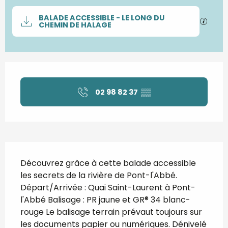
Documentation
BALADE ACCESSIBLE - LE LONG DU
SECTI
CHEMIN DE HALAGE
Ouverture et coordonnées
02 98 82 37
▒▒
Description
Découvrez grâce à cette balade accessible 
les secrets de la rivière de Pont-l'Abbé. 
Départ/Arrivée : Quai Saint-Laurent à Pont-
l'Abbé Balisage : PR jaune et GR® 34 blanc-
rouge Le balisage terrain prévaut toujours sur 
les documents papier ou numériques. Dénivelé 