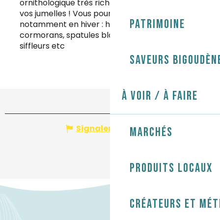
ornithologique très riche, pensez à prendre
vos jumelles ! Vous pourrez observez
Patrimoine
notamment en hiver : hérons, mouettes,
cormorans, spatules blanches, canards
siffleurs etc
Saveurs bigoudèn
À voir / À faire
Signaler une erreur
Marchés
Produits locaux
Créateurs et mét