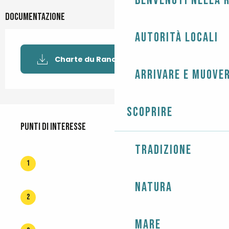
Benvenuti nella r
Documentazione
Autorità locali
Charte du Randonneur BDEF
Arrivare e muover
Scoprire
Punti di interesse
Punti di interesse
Tradizione
1
Natura
2
Mare