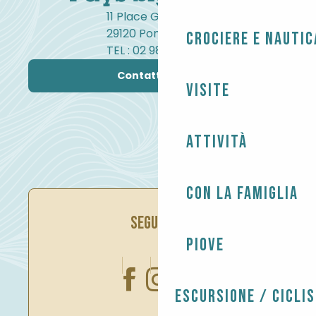
11 Place Gambetta
29120 Pont-l'Abbé
Crociere e nautic
TEL : 02 98 82 37 99
Contattateci
Visite
Attività
Con la famiglia
SEGUITECI
Piove
Escursione / Cicli