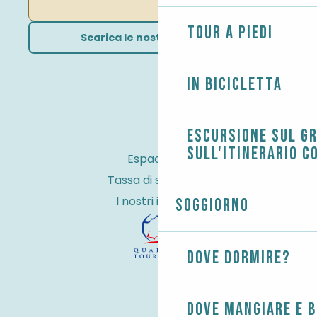
Tour a piedi
Scarica le nostre brochure
In bicicletta
Escursione sul G
sull'itinerario c
Espace Pro
Tassa di soggiorno
I nostri impegni
Soggiorno
Dove dormire?
Dove mangiare e 