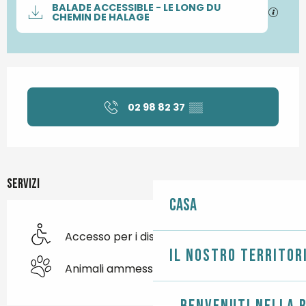
Documentazione
BALADE ACCESSIBLE - LE LONG DU
I file
CHEMIN DE HALAGE
Orari e contatti
02 98 82 37
▒▒
Servizi
Casa
Accesso per i disabili
Il nostro territor
Animali ammessi