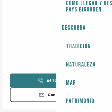
Cómo llegar y de
Pays Bigouden
Descubra
Tradición
Naturaleza
06 70 40 79
▒▒
Mar
Contáctenos
Patrimonio