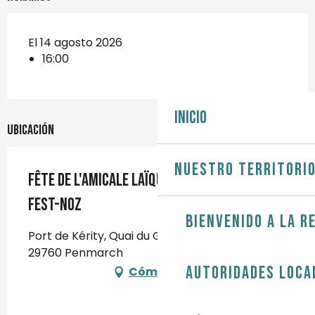
El 14 agosto 2026
16:00
Inicio
Ubicación
Nuestro territori
Fête de l'Amicale Laïque - Souper marin et
Fest-Noz
Bienvenido a la r
Port de Kérity, Quai du Général de Gaulle,
29760 Penmarch
Autoridades loca
Cómo llegar