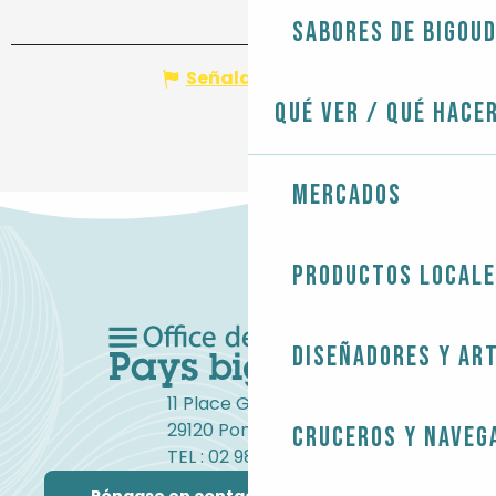
Sabores de Bigou
Señalar un error
Qué ver / Qué hace
Mercados
Productos local
Diseñadores y ar
11 Place Gambetta
29120 Pont-l'Abbé
Cruceros y naveg
TEL : 02 98 82 37 99