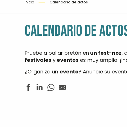
Inicio
Calendario de actos
CALENDARIO DE ACTO
Pruebe a bailar bretón en
un fest-noz
, 
festivales
y
eventos
es muy amplia. ¡Ind
¿Organiza un
evento
? Anuncie su event
Les rendez-vous nature - La rivière de Pont-l'Abbé en
Concert - Jazz In Loc
Concerts - A Cor Do Brasil et Straits
Concert de musique de chambre