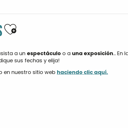
Ajouter aux favoris
S
asista a un
espectáculo
o a
una exposición
… En 
ique sus fechas y elija!
o en nuestro sitio web
haciendo clic aquí.
 Kayak