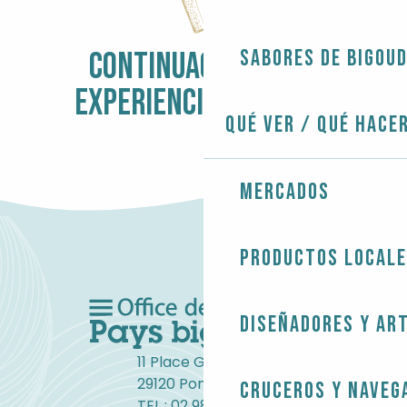
Sabores de Bigou
CONTINUACIÓN DE LA
EXPERIENCIA BIGOUDEN
Qué ver / Qué hace
5 IDEAS PARA EL OTOÑO
Mercados
Productos local
Diseñadores y ar
11 Place Gambetta
29120 Pont-l'Abbé
Cruceros y naveg
TEL : 02 98 82 37 99