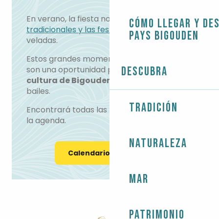
En verano, la fiesta no cesa.
Los festivales
Cómo llegar y de
tradicionales y las fest noz
puntúan las
Pays Bigouden
veladas.
Estos grandes momentos de convivencia
son una oportunidad para descubrir
Descubra
la
cultura de Bigouden
y participar en sus
bailes.
Tradición
Encontrará todas las próximas fest noz en
la agenda.
Naturaleza
Calendario de actos
Mar
Patrimonio