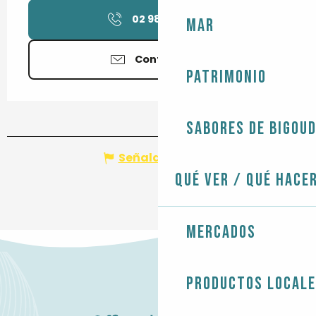
02 98 58 93
▒▒
Mar
Contáctenos
Patrimonio
Sabores de Bigou
Señalar un error
Qué ver / Qué hace
Mercados
Productos local