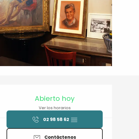
Horarios y datos de contacto
Abierto hoy
Ver los horarios
02 98 58 62
▒▒
Contáctenos