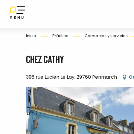
Aller
au
contenu
E
principal
Inicio
Práctica
Comercios y servicios
O
Chez Cathy
396 rue Lucien Le Lay, 29760 Penmarch
C