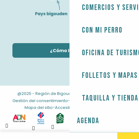
Comercios y servi
Con mi perro
¿Cómo llegar?
Oficina de Turism
Folletos y mapas
@2025 - Región de Bigouden
-
-
Información jurídica
Taquilla y tienda
-
-
Gestión del consentimiento
CONDICIONES GENERALES
-
Mapa del sitio
Accesibilidad: no conforme
Agenda
Aller