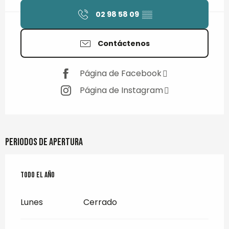
02 98 58 09
▒▒
Contáctenos
Página de Facebook
Página de Instagram
Periodos de apertura
Todo el año
Todo el año
Lunes
Cerrado