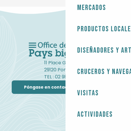
Mercados
Productos local
Diseñadores y ar
11 Place Gambetta
29120 Pont-l'Abbé
Cruceros y naveg
TEL : 02 98 82 37 99
Póngase en contacto con nosotros
Visitas
Actividades