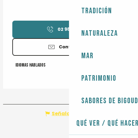
Tradición
02 98 58 09
▒▒
Naturaleza
Contáctenos
Mar
Idiomas hablados
Idiomas hablados
Patrimonio
Sabores de Bigou
Señalar un error
Qué ver / Qué hace