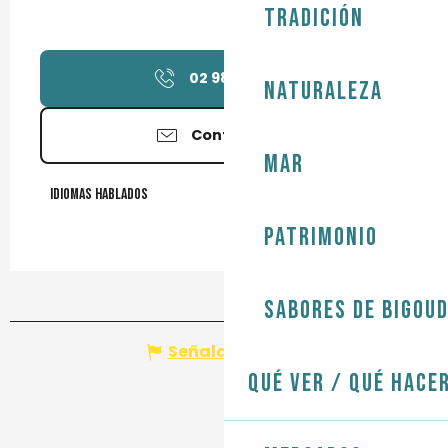
Tradición
02 98 91 35
▒▒
Naturaleza
Contáctenos
Mar
Idiomas hablados
Idiomas hablados
Patrimonio
Sabores de Bigou
Señalar un error
Qué ver / Qué hace