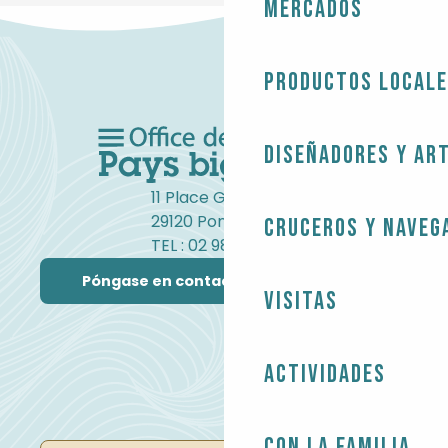
Mercados
Productos local
Diseñadores y ar
11 Place Gambetta
29120 Pont-l'Abbé
Cruceros y naveg
TEL : 02 98 82 37 99
Póngase en contacto con nosotros
Visitas
Actividades
Con la familia