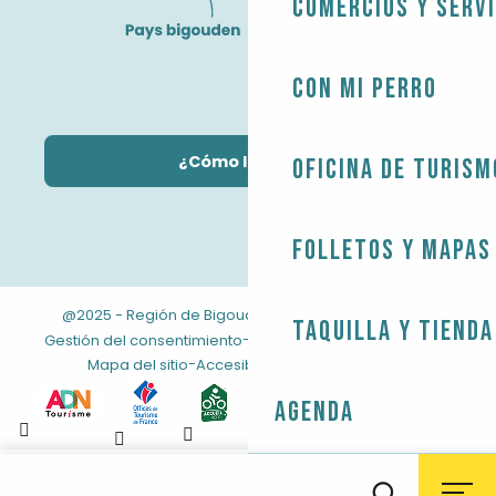
Comercios y servi
Con mi perro
¿Cómo llegar?
Oficina de Turism
Folletos y mapas
@2025 - Región de Bigouden
-
-
Información jurídica
Taquilla y tienda
-
-
Gestión del consentimiento
CONDICIONES GENERALES
-
Mapa del sitio
Accesibilidad: no conforme
Agenda
Aller
au