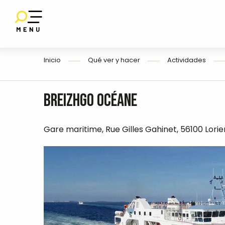
Aller
au
contenu
E
principal
Inicio
Qué ver y hacer
Actividades
O
BreizhGo Océane
Gare maritime, Rue Gilles Gahinet, 56100 Lorie