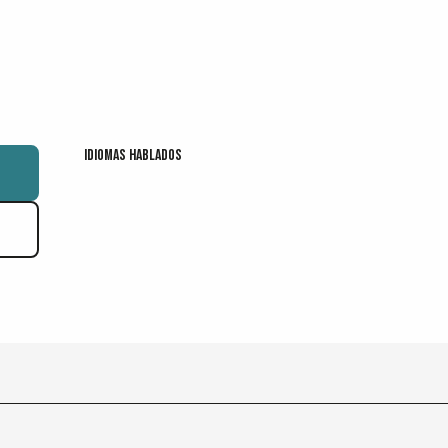
Idiomas hablados
Idiomas hablados