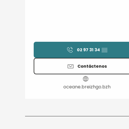
02 97 31 34
▒▒
Contáctenos
oceane.breizhgo.bzh