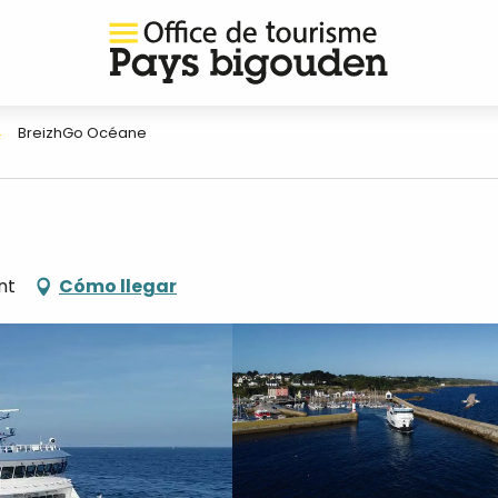
BreizhGo Océane
nt
Cómo llegar