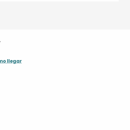
y
o llegar