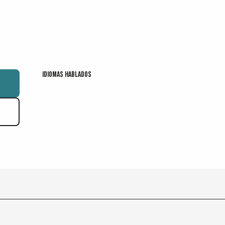
Idiomas hablados
Idiomas hablados