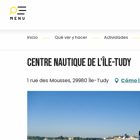
Aller
au
contenu
E
principal
Inicio
Qué ver y hacer
Actividades
O
Centre nautique de l'Île-Tudy
1 rue des Mousses, 29980 Île-Tudy
Cómo l