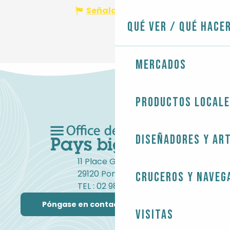
Señalar un error
Qué ver / Qué hace
Mercados
Productos local
Diseñadores y ar
11 Place Gambetta
29120 Pont-l'Abbé
Cruceros y naveg
TEL : 02 98 82 37 99
Póngase en contacto con nosotros
Visitas