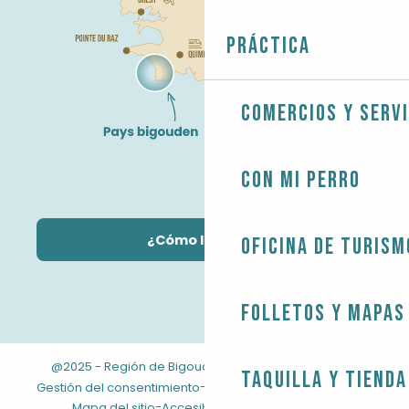
Práctica
Comercios y servi
Con mi perro
¿Cómo llegar?
Oficina de Turism
Folletos y mapas
@2025 - Región de Bigouden
-
-
Información jurídica
Taquilla y tienda
-
-
Gestión del consentimiento
CONDICIONES GENERALES
-
Mapa del sitio
Accesibilidad: no conforme