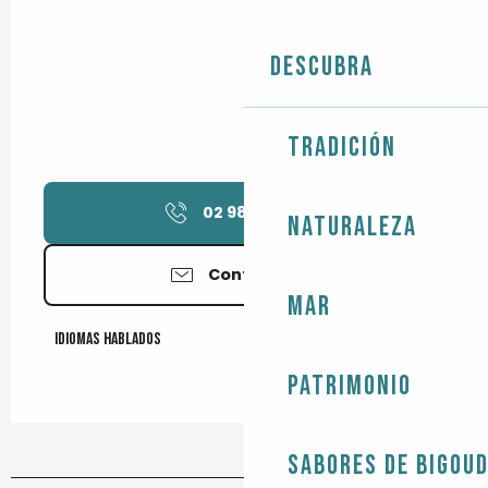
Descubra
Tradición
02 98 87 08
▒▒
Naturaleza
Contáctenos
Mar
Idiomas hablados
Idiomas hablados
Patrimonio
Sabores de Bigou