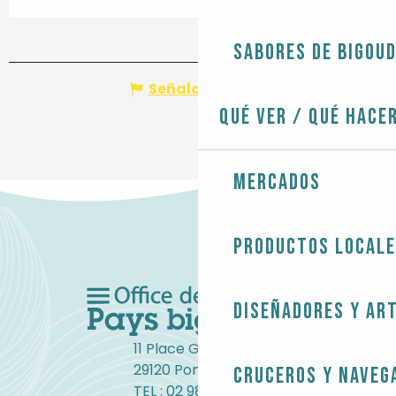
Sabores de Bigou
Señalar un error
Qué ver / Qué hace
Mercados
Productos local
Diseñadores y ar
11 Place Gambetta
29120 Pont-l'Abbé
Cruceros y naveg
TEL : 02 98 82 37 99