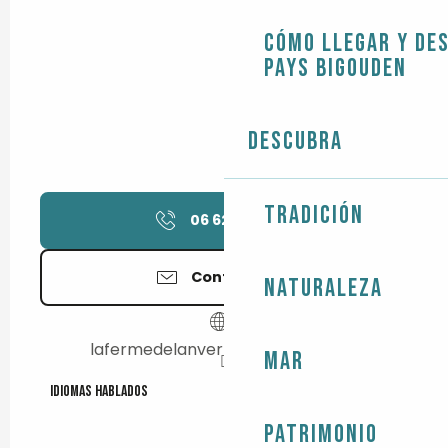
Cómo llegar y de
Pays Bigouden
Descubra
Tradición
06 62 51 93
▒▒
Contáctenos
Naturaleza
lafermedelanvern.e-monsite.com
Mar
Idiomas hablados
Idiomas hablados
Patrimonio