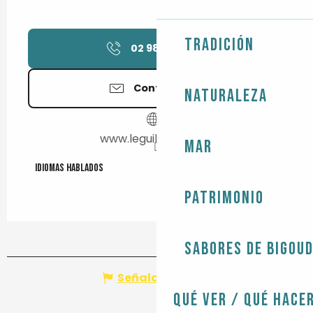
Tradición
02 98 58 95
▒▒
Contáctenos
Naturaleza
www.leguilvinec.com
Mar
Idiomas hablados
Idiomas hablados
Patrimonio
Sabores de Bigou
Señalar un error
Qué ver / Qué hace