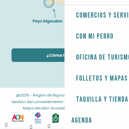
Comercios y servi
Con mi perro
¿Cómo llegar?
Oficina de Turism
Folletos y mapas
@2025 - Región de Bigouden
-
-
Información jurídica
Taquilla y tienda
-
-
Gestión del consentimiento
CONDICIONES GENERALES
-
Mapa del sitio
Accesibilidad: no conforme
Agenda