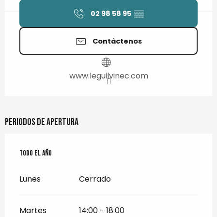
02 98 58 95
▒▒
Contáctenos
www.leguilvinec.com
Periodos de apertura
Todo el año
Todo el año
Lunes
Cerrado
Martes
14:00 - 18:00