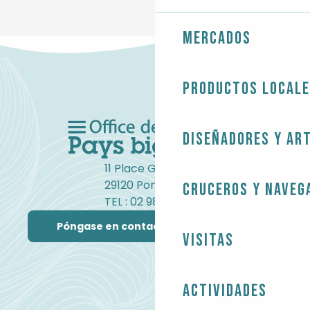
Mercados
Productos local
Diseñadores y ar
11 Place Gambetta
29120 Pont-l'Abbé
Cruceros y naveg
TEL : 02 98 82 37 99
Póngase en contacto con nosotros
Visitas
Actividades