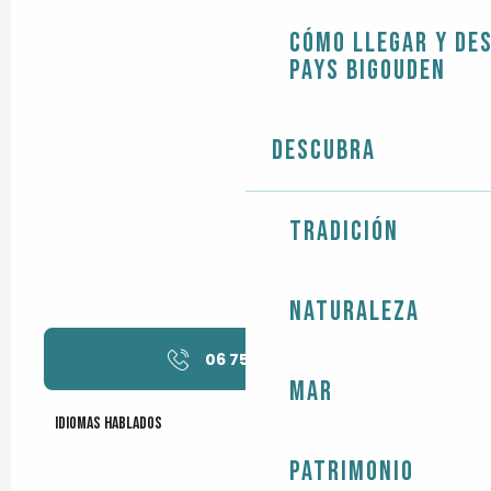
Cómo llegar y de
Pays Bigouden
Descubra
Tradición
Naturaleza
06 75 43 84
▒▒
Mar
Idiomas hablados
Idiomas hablados
Patrimonio