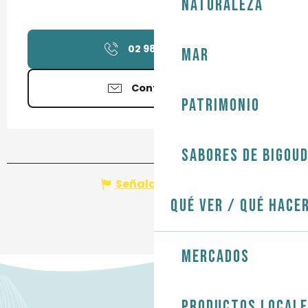
Naturaleza
02 98 82 40
▒▒
Mar
Contáctenos
Patrimonio
Sabores de Bigou
Señalar un error
Qué ver / Qué hace
Mercados
Productos local