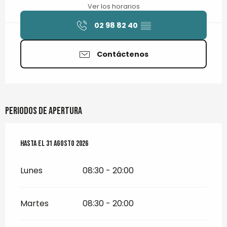
Ver los horarios
02 98 82 40
▒▒
Contáctenos
Periodos de apertura
Del
Hasta el
1 julio 2026
31 agosto 2026
al
31 agosto 2026
Lunes
08:30 - 20:00
Martes
08:30 - 20:00