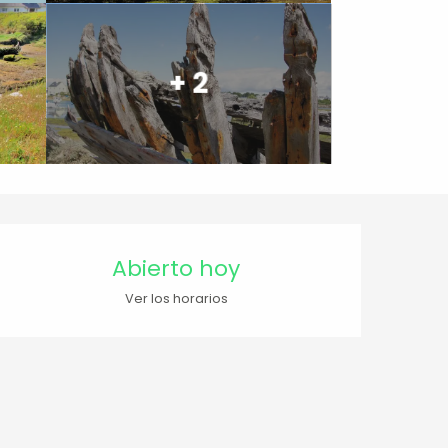
+ 2
Horarios y datos de contacto
Abierto hoy
Ver los horarios