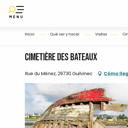
Aller
au
contenu
E
principal
Inicio
Qué ver y hacer
Visitas
Ci
O
Cimetière des bateaux
Rue du Ménez, 29730 Guilvinec
Cómo lle