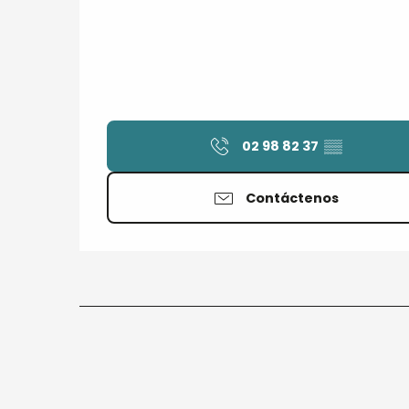
02 98 82 37
▒▒
Contáctenos