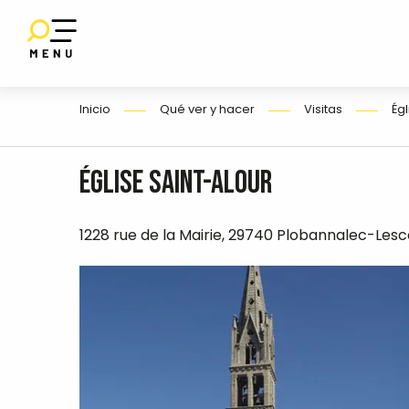
Aller
au
contenu
E
principal
Inicio
Qué ver y hacer
Visitas
Égl
O
Église Saint-Alour
1228 rue de la Mairie, 29740 Plobannalec-Lesc