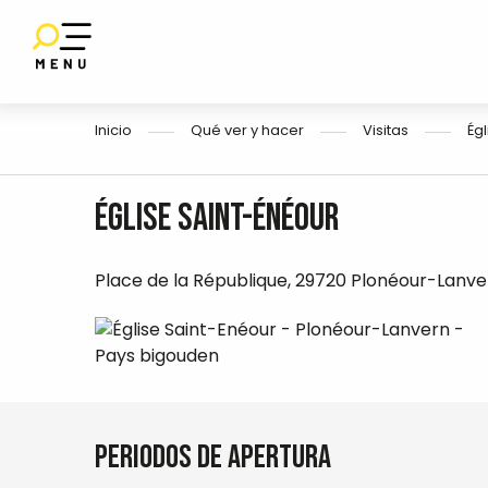
Aller
au
contenu
E
principal
Inicio
Qué ver y hacer
Visitas
Ég
O
Église Saint-Énéour
Place de la République, 29720 Plonéour-Lanve
Periodos de apertura