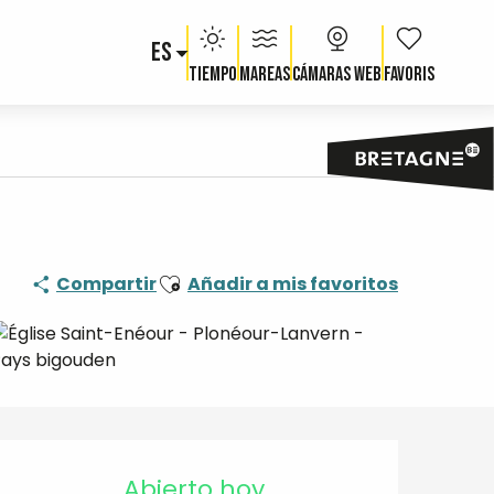
ES
Voir les fav
Tiempo
Mareas
Cámaras web
Ajouter aux favoris
Compartir
Añadir a mis favoritos
Horarios y datos de contacto
Abierto hoy