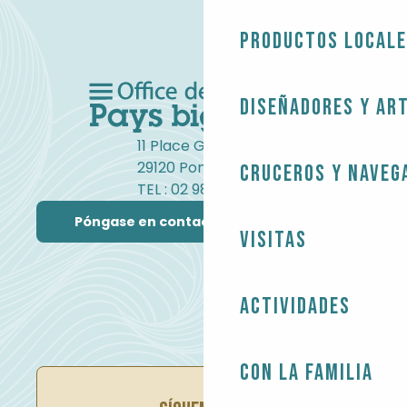
Productos local
Diseñadores y ar
11 Place Gambetta
29120 Pont-l'Abbé
Cruceros y naveg
TEL : 02 98 82 37 99
Póngase en contacto con nosotros
Visitas
Actividades
Con la familia