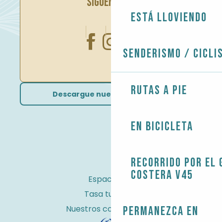
SÍGUENOS EN
Está lloviendo
Senderismo / Cicli
Rutas a pie
Descargue nuestros folletos
En bicicleta
Recorrido por el 
costera V45
Espacio Pro
Tasa turística
Nuestros compromisos
Permanezca en