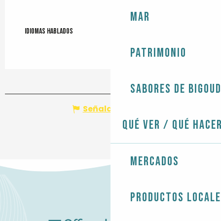
Mar
Idiomas hablados
Idiomas hablados
Patrimonio
Sabores de Bigou
Señalar un error
Qué ver / Qué hace
Mercados
Productos local