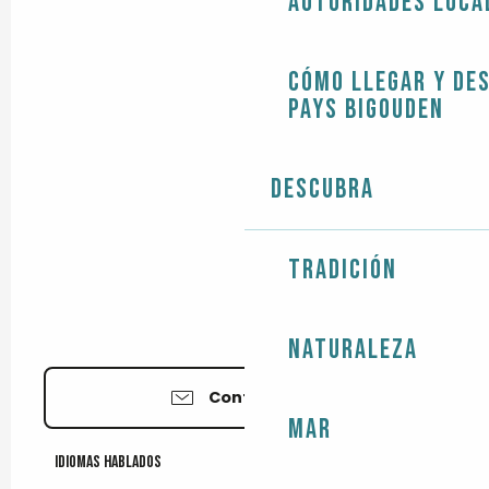
Autoridades loca
Cómo llegar y de
Pays Bigouden
Descubra
Tradición
Naturaleza
Contáctenos
Mar
Idiomas hablados
Idiomas hablados