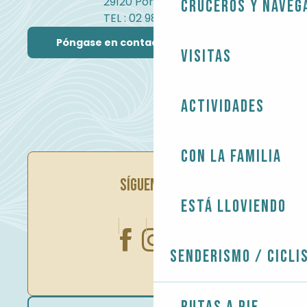
29120 Pont-l'Abbé
Cruceros y naveg
TEL : 02 98 82 37 99
Póngase en contacto con nosotros
Visitas
Actividades
Con la familia
SÍGUENOS EN
Está lloviendo
Senderismo / Cicli