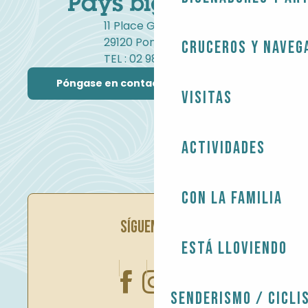
11 Place Gambetta
29120 Pont-l'Abbé
Cruceros y naveg
TEL : 02 98 82 37 99
Póngase en contacto con nosotros
Visitas
Actividades
Con la familia
SÍGUENOS EN
Está lloviendo
Senderismo / Cicli