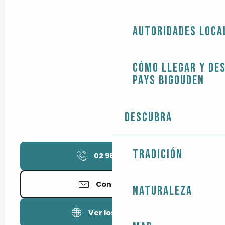
Autoridades loca
Cómo llegar y de
Pays Bigouden
Descubra
Tradición
02 98 56 44
▒▒
Contáctenos
Naturaleza
Ver los sitios web