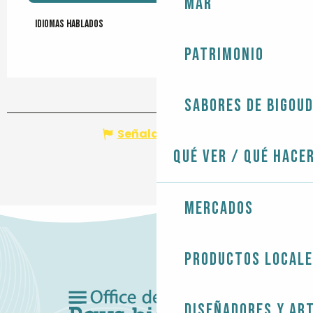
Mar
Idiomas hablados
Idiomas hablados
Patrimonio
Sabores de Bigou
Señalar un error
Qué ver / Qué hace
Mercados
Productos local
Diseñadores y ar