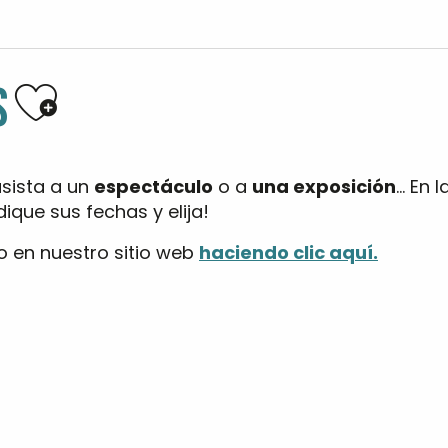
Ajouter aux favoris
S
asista a un
espectáculo
o a
una exposición
… En 
ique sus fechas y elija!
o en nuestro sitio web
haciendo clic aquí.