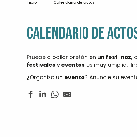
Inicio
Calendario de actos
CALENDARIO DE ACTO
Pruebe a bailar bretón en
un fest-noz
, 
festivales
y
eventos
es muy amplia. ¡Ind
¿Organiza un
evento
? Anuncie su event
Les Folies Estivales - Fest Noz
Les rendez-vous nature - Sur la pointe des pieds
Concert - So Gospel Tour 2026
Concert harpes en chapelle - Trio S.A.M