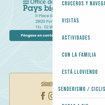
Cruceros y naveg
11 Place Gambetta
Visitas
29120 Pont-l'Abbé
TEL : 02 98 82 37 99
Póngase en contacto con nosotros
Actividades
Con la familia
Está lloviendo
SÍGUENOS EN
Senderismo / Cicli