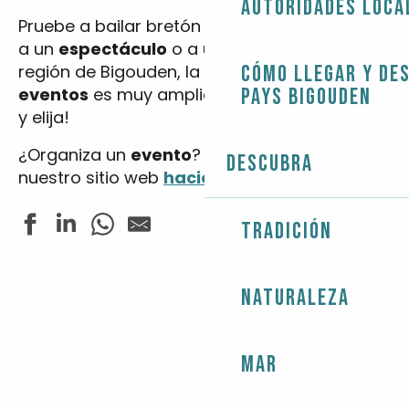
Autoridades loca
Pruebe a bailar bretón en
un fest-noz
, asista
a un
espectáculo
o a
una exposición
… En la
región de Bigouden, la oferta de
Cómo llegar y de
festivales
y
eventos
es muy amplia. ¡Indique sus fechas
Pays Bigouden
y elija!
¿Organiza un
evento
? Anuncie su evento en
Descubra
nuestro sitio web
haciendo clic aquí.
Tradición
Fête du Sport - Tournoi de football adultes
Naturaleza
Dédicace de Dylan Heskin
Tournoi de Mölkky en doublette
Yachting - Grandes Régates de l'Île-Tudy-Loctudy - R
Fête de la Langoustine
Mar
Concert - Blue Moon
Pardon de St Demet