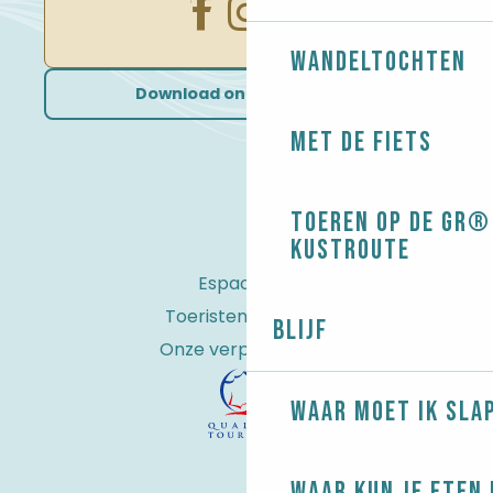
Wandeltochten
Download onze brochures
Met de fiets
Toeren op de GR® 
kustroute
Espace Pro
Toeristenbelasting
Blijf
Onze verplichtingen
Waar moet ik sla
Waar kun je eten 