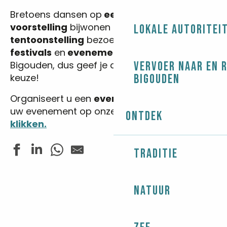
Bretoens dansen op
een fest-noz
, een
voorstelling
bijwonen of een
Lokale autoritei
tentoonstelling
bezoeken… Er zijn tal van
festivals
en
evenementen
in de regio
Bigouden, dus geef je data op en maak je
Vervoer naar en 
keuze!
Bigouden
Organiseert u een
evenement
? Adverteer
uw evenement op onze website
door hier te
Ontdek
klikken.
Traditie
Bal des pompiers et feu d'artifice
Natuur
Tennis de table - Tournoi de l'été
Exposition de peintures "Liviou Ar Vro"
Atelier album jeunesse et dédicace de Manon Beaumo
Jazz In Loc - Master class pour enfants