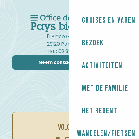
Cruises en varen
11 Place Gambetta
Bezoek
29120 Pont-l'Abbé
TEL : 02 98 82 37 99
Neem contact met ons op
Activiteiten
Met de familie
Het regent
VOLG ONS
Wandelen/Fietsen