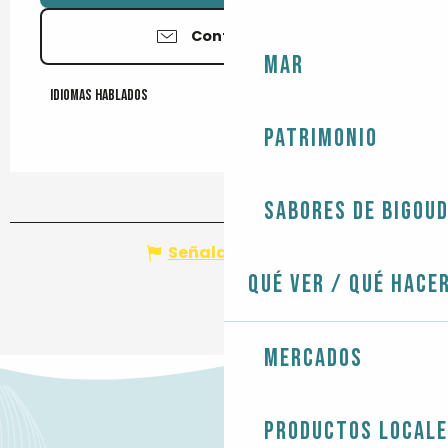
Contáctenos
Mar
Idiomas hablados
Idiomas hablados
Patrimonio
Sabores de Bigou
Señalar un error
Qué ver / Qué hace
Mercados
Productos local