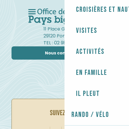
Croisières et na
11 Place Gambetta
Visites
29120 Pont-l'Abbé
TEL : 02 98 82 37 99
Activités
Nous contacter
En famille
Il pleut
SUIVEZ-NOUS
Rando / Vélo