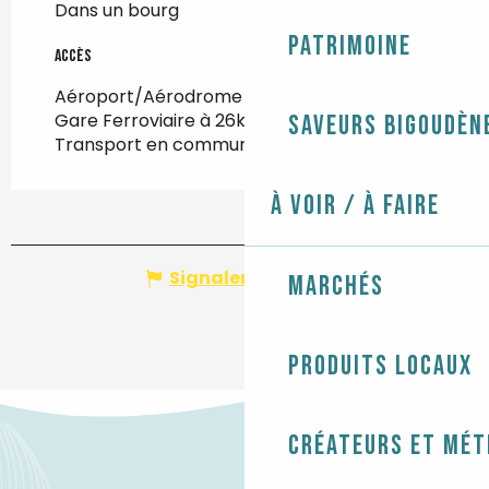
Dans un bourg
Patrimoine
Accès
Accès
Aéroport/Aérodrome à 95km
Gare Ferroviaire à 26km
Saveurs bigoudèn
Transport en commun à 800m
À voir / À faire
Signaler une erreur
Marchés
Produits locaux
Créateurs et mét